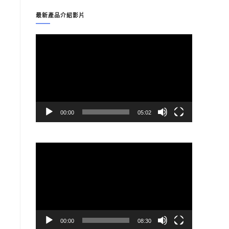
最新產品介紹影片
視
訊
播
放
器
00:00
05:02
視
訊
播
放
器
00:00
08:30