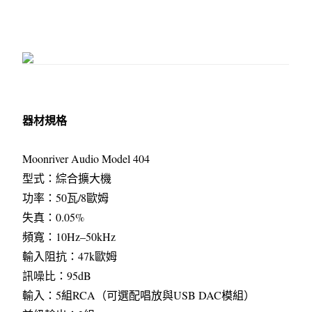
器材規格
Moonriver Audio Model 404
型式：綜合擴大機
功率：50瓦/8歐姆
失真：0.05%
頻寬：10Hz–50kHz
輸入阻抗：47k歐姆
訊噪比：95dB
輸入：5組RCA（可選配唱放與USB DAC模組）