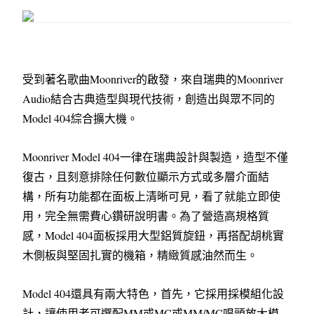
受到著名歌曲Moonriver的啟發，來自瑞典的Moonriver
Audio結合古典造型與現代技術，創造出與眾不同的
Model 404綜合擴大機。
Moonriver Model 404一律在瑞典設計與製造，造型不僅
復古，且刻意排除任何數位顯示方式或多層介面結
構，所有功能都在面板上清晰可見，看了就能立即使
用，完全無需費心鑽研說明書。為了營造高規格質
感，Model 404面板採用大型鋁質旋鈕，再搭配胡桃實
木側板與堅固扎實的機箱，精緻質感油然而生。
Model 404還具有兩大特色，首先，它採用採模組化設
計，讓使用者可選配MM或MC或MM/MC唱頭放大模