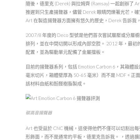
隨後，德里克 (Derek) 與拉姆齊 (Ramsay) 一起創
推遲到只生產揚聲器，儘管 Derek 眼睛閃爍著光芒
Art 在製造揚聲器方面擁有悠久的歷史，Derek 告訴
2007/8 年度的 Deco 型號是他們首次嘗試層壓或分
排列，並在中間切開以形成內部空腔。 2012 年，最初的 
配置，並為驅動單元配備了金屬擋板。
目前的揚聲器系列，包括 Emotion Carbon 6，其箱體
毫米切片，箱體壁厚為 50-65 毫米）而不是 MDF。正
該材料由紙和酚醛樹脂製成。
碳高音揚聲器
Art 也受益於 CNC 機械，這使得他們不僅可以切
形飾面，而不是通常的平板，德里克告訴我。 ，透過