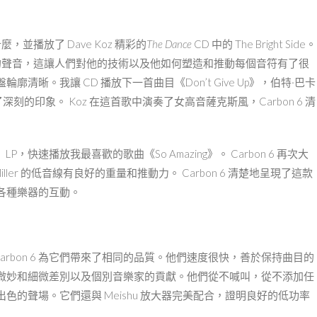
，並播放了 Dave Koz 精彩的
The Dance
CD 中的 The Bright Side。
和清晰的聲音，這讓人們對他的技術以及他如何塑造和推動每個音符有了很
晰。我讓 CD 播放下一首曲目《Don’t Give Up》，伯特·巴卡
留下了深刻的印象。 Koz 在這首歌中演奏了女高音薩克斯風，Carbon 6 清
》
LP，快速播放我最喜歡的歌曲《So Amazing》。 Carbon 6 再次大
ller 的低音線有良好的重量和推動力。 Carbon 6 清楚地呈現了這款
各種樂器的互動。
n Carbon 6 為它們帶來了相同的品質。他們速度很快，善於保持曲目的
微妙和細微差別以及個別音樂家的貢獻。他們從不喊叫，從不添加任
的聲場。它們還與 Meishu 放大器完美配合，證明良好的低功率