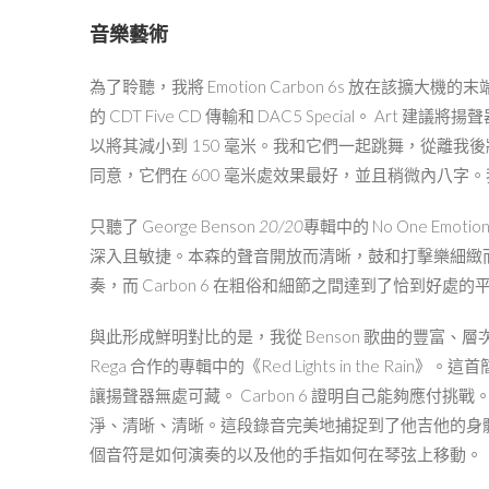
音樂藝術
為了聆聽，我將 Emotion Carbon 6s 放在該擴大機的末端，
的 CDT Five CD 傳輸和 DAC5 Special。 A
以將其減小到 150 毫米。我和它們一起跳舞，從離我
同意，它們在 600 毫米處效果最好，並且稍微內八
只聽了 George Benson
20/20
專輯中的 No One Emot
深入且敏捷。本森的聲音開放而清晰，鼓和打擊樂細緻而細膩。我
奏，而 Carbon 6 在粗俗和細節之間達到了恰到好處
與此形成鮮明對比的是，我從 Benson 歌曲的豐富、層次豐富
Rega 合作的專輯中的《Red Lights in the Rain》。
讓揚聲器無處可藏。 Carbon 6 證明自己能夠應付挑戰
淨、清晰、清晰。這段錄音完美地捕捉到了他吉他的身體共
個音符是如何演奏的以及他的手指如何在琴弦上移動。