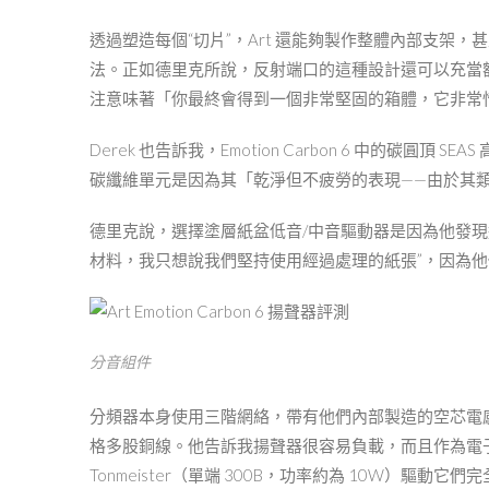
透過塑造每個“切片”，Art 還能夠製作整體內部支架
法。正如德里克所說，反射端口的這種設計還可以充當
注意味著「你最終會得到一個非常堅固的箱體，它非常惰
Derek 也告訴我，Emotion Carbon 6 中的碳
碳纖維單元是因為其「乾淨但不疲勞的表現——由於其
德里克說，選擇塗層紙盆低音/中音驅動器是因為他發現
材料，我只想說我們堅持使用經過處理的紙張”，因為他
分音組件
分頻器本身使用三階網絡，帶有他們內部製造的空芯電感器
格多股銅線。他告訴我揚聲器很容易負載，而且作為電子管放大器
Tonmeister（單端 300B，功率約為 10W）驅動它