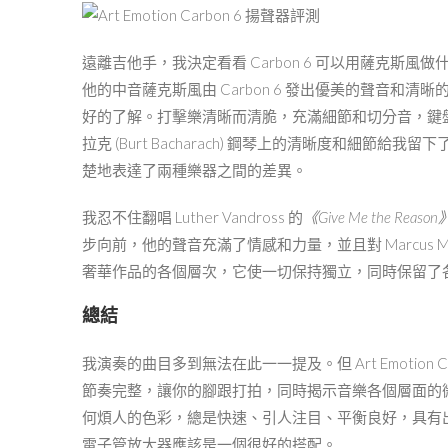
遠離吉他手，我決定看看 Carbon 6 可以用薩克斯風做什麼
他的中音薩克斯風由 Carbon 6 發出優美的聲音
好的了解。打擊樂清晰而清脆，充滿細節和切分音，鍵盤輪廓清
拉克 (Burt Bacharach) 鋼琴上的清晰度和細節給我
楚地表達了兩種樂器之間的差異。
我忍不住翻唱 Luther Vandross 的
《Give Me the Reason
步向前，他的聲音充滿了情感和力量，並且對 Marcus Mi
奢華作品的各個層次，它使一切保持獨立，同時保留了
總結
我演奏的曲目多到無法在此一一提及。但 Art Emotio
節奏完整，讓你的腳跟打拍，同時揭示音樂各個層面的
何煩人的色彩，總是快速、引人注目、平衡良好，具有出色
電子管放大器應該是一個很好的搭配。