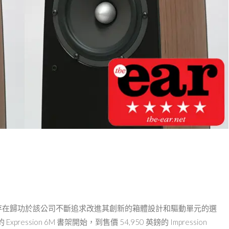
的存在歸功於該公司不斷追求改進其創新的箱體設計和驅動單元的選
ssion 6M 書架開始，到售價 54,950 英鎊的 Impression