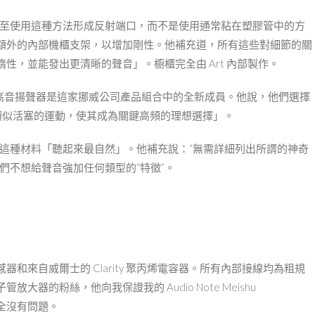
，甚至使用這種方法形成反射端口，而不是使用通常粘在塑膠管中的方
額外的內部機櫃支架，以增加剛性。他補充道，所有這些對細節的關
性，並能發出更清晰的聲音」。櫥櫃完全由 Art 內部製作。
圓頂 SEAS 高音揚聲器是這家挪威公司產品組合中的全新成員。他說，他們選擇
類似活塞的運動，使其成為關鍵高頻的理想選擇」。
這種材料「聽起來最自然」。他補充說：“無需詳細列出所謂的神奇
們不想給聲音強加任何類型的“特徵”。
和來自威爾士的 Clarity 聚丙烯電容器。所有內部接線均為粗規
的粉絲，他向我保證我的 Audio Note Meishu
們完全沒有問題。