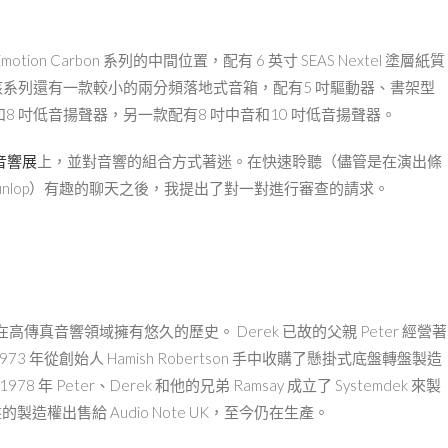
Emotion Carbon 系列的中間位置，配有 6 英寸 SEAS Nextel 塗層紙質
聲器。該系列還有一款較小的兩分頻落地式音箱，配有5 吋驅動器、書架型
8 吋低音揚聲器，另一款配有8 吋中音和10 吋低音揚聲器。
音響展
上，並對音響的組合方式著迷。在快速聆聽（儘管是在演出條
Dunlop）有趣的聊天之後，我提出了對一對進行審查的請求。
真音響領域擁有悠久的歷史。 Derek 已故的父親 Peter 經營著
1973 年從創始人 Hamish Robertson 手中收購了懸掛式底盤轉盤製造
關閉，1978 年 Peter、Derek 和他的兄弟 Ramsay 成立了 Systemdek 來製
轉盤的製造權出售給 Audio Note UK，至今仍在生產。