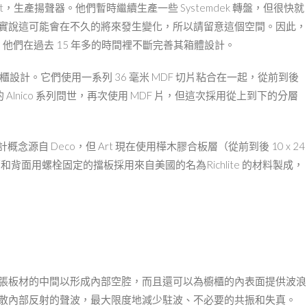
辦了 Art，生產揚聲器。他們暫時繼續生產一些 Systemdek 轉盤，但很快就
，確實說這可能會在不久的將來發生變化，所以請留意這個空間。因此，
我，他們在過去 15 年多的時間裡不斷完善其箱體設計。
層櫥櫃設計。它們使用一系列 36 毫米 MDF 切片粘合在一起，從前到後
Alnico 系列問世，再次使用 MDF 片，但這次採用從上到下的分層
設計概念源自 Deco，但 Art 現在使用樺木膠合板層（從前到後 10 x 24
面和背面用螺栓固定的擋板採用來自美國的名為Richlite 的材料製成，
割出每張板材的中間以形成內部空腔，而且還可以為櫥櫃的內表面提供波浪
擴散內部反射的聲波，最大限度地減少駐波、不必要的共振和失真。