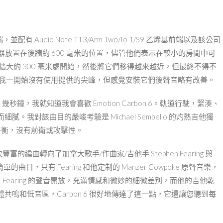
並配有 Audio Note TT3/Arm Two/Io 1/S9 乙烯基前端以及該公司
rt 建議將揚聲器放置在後牆約 600 毫米的位置，儘管他們表示在較小的房間中可
後牆大約 300 毫米處開始，然後將它們移得越來越近，但最終不得不
字。我一開始沒有使用提供的尖峰，但感覺安裝它們後聲音略有改善。
ion 幾秒鐘，我就知道我會喜歡 Emotion Carbon 6。軌道行駛，緊湊、
對該曲目的嚴峻考驗是 Michael Sembello 的灼熱吉他獨
的平衡，沒有前衛或攻擊性。
的編曲轉向了加拿大歌手/作曲家/吉他手 Stephen Fearing 與
這首簡單的曲目，只有 Fearing 和他定制的 Manzer Cowpoke 原聲音樂，
。 Fearing 的聲音開放，充滿情感和微妙的細微差別，而他的吉他乾
鳴和低音區，Carbon 6 很好地傳達了這一點，它還讓您聽到每