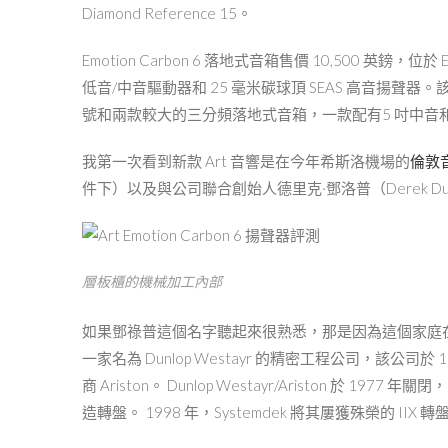
Diamond Reference 15。
Emotion Carbon 6 落地式音箱售價 10,500 英鎊，位於 
低音/中音驅動器和 25 毫米碳球頂 SEAS 高音揚
號和兩款較大的三分頻落地式音箱，一款配有5 吋中音和
我第一次看到新款 Art 音響是在今年希斯洛機場的
倫敦
件下）以及與公司聯合創始人德里克·鄧洛普（Derek 
層板櫃的機械加工內部
如果鄧祿普這個名字聽起來很熟悉，那是因為這個家庭在高傳
一家名為 Dunlop Westayr 的精密工程公司，該公司於 
商 Ariston。 Dunlop Westayr/Ariston 於 1977 年
造轉盤。 1998 年，Systemdek 將其屢獲殊榮的 IIX 