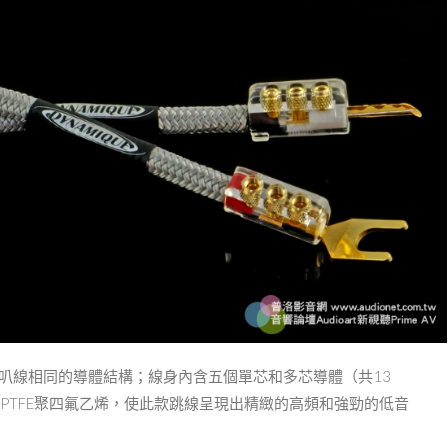
與Halo 2喇叭線相同的導體結構；線⾝內含五個單芯和多芯導體（共13
PTFE聚四氟⼄烯，使此款跳線呈現出精緻的⾼頻和強勁的低⾳