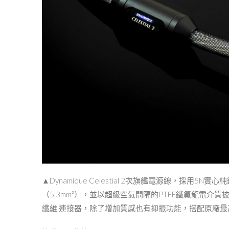
▲Dynamique Celestial 2次旗艦電源線，採⽤
（5.3mm²），並以超級空氣間隔的PTFE鐵氟龍電
纖維 連接器，除了增加質感也有抑振功能，搭配原廠