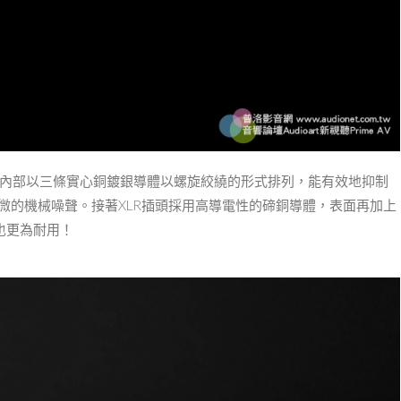
⽤平衡的設計；內部以三條實⼼銅鍍銀導體以螺旋絞繞的形式排列，能有效地抑制
微的機械噪聲。接著XLR插頭採⽤⾼導電性的碲銅導體，表⾯再加上
也更為耐⽤！