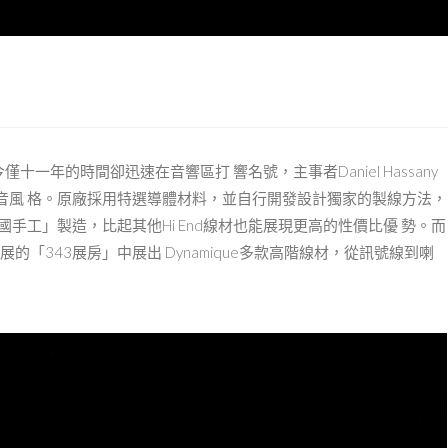
今僅⼗⼀年的時間卻迅速在⾳響區打 響名號，主事者Daniel Hassany
⾳風 格。原廠採⽤特選導體材料，並⾃⾏開發設計獨家的製線⽅法，
⼿⼯」製造，比起其他Hi End線材也能展現更⾼的性價比優 勢。⽽
響展的「343展房」中展出 Dynamique多款⾼階線材，從訊號線到喇