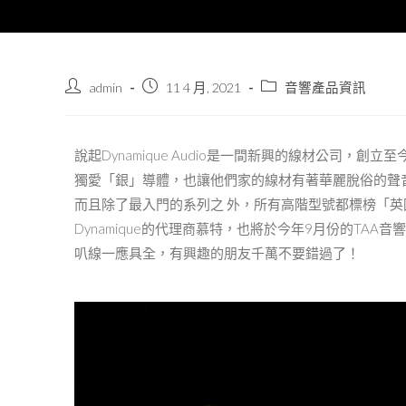
admin
11 4 月, 2021
音響產品資訊
說起Dynamique Audio是⼀間新興的線材公司，創立⾄
獨愛「銀」導體，也讓他們家的線材有著華麗脫俗的聲
⽽且除了最入⾨的系列之 外，所有⾼階型號都標榜「英國
Dynamique的代理商慕特，也將於今年9⽉份的TAA⾳
叭線⼀應具全，有興趣的朋友千萬不要錯過了！