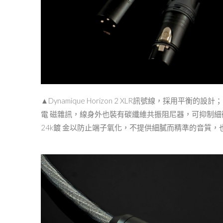
▲Dynamique Horizon 2 XLR訊號線，採
電 磁雜訊，線⾝外也裝有碳纖維共振阻尼器，可抑制細
24k鍍 ⾦以防⽌端⼦氧化，不提供細膩⽽精準的⾳質，