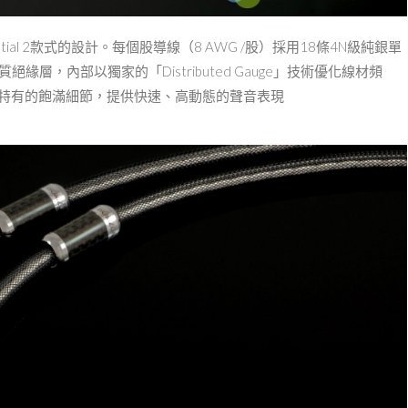
lestial 2款式的設計。每個股導線（8 AWG /股）採⽤18條4N級純銀單
層，內部以獨家的「Distributed Gauge」技術優化線材頻
體特有的飽滿細節，提供快速、⾼動態的聲⾳表現