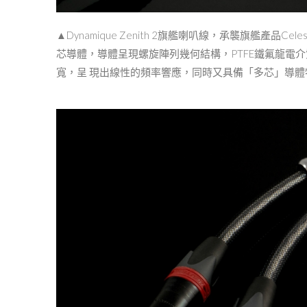
▲Dynamique Zenith 2旗艦喇叭線，承襲旗艦產品Ce
芯導體，導體呈現螺旋陣列幾何結構，PTFE鐵氟龍電介質絕緣
寬，呈 現出線性的頻率響應，同時⼜具備「多芯」導