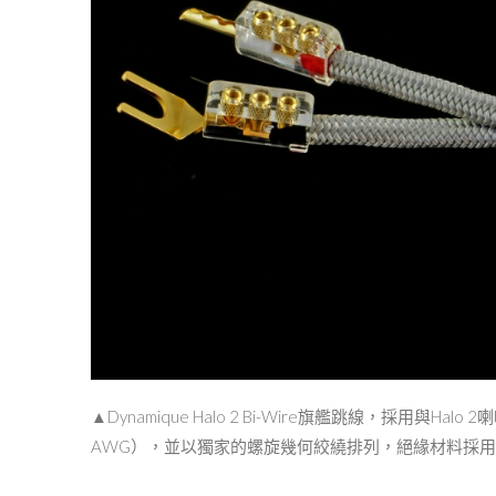
▲Dynamique Halo 2 Bi-Wire旗艦跳線，採⽤
AWG），並以獨家的螺旋幾何絞繞排列，絕緣材料採⽤