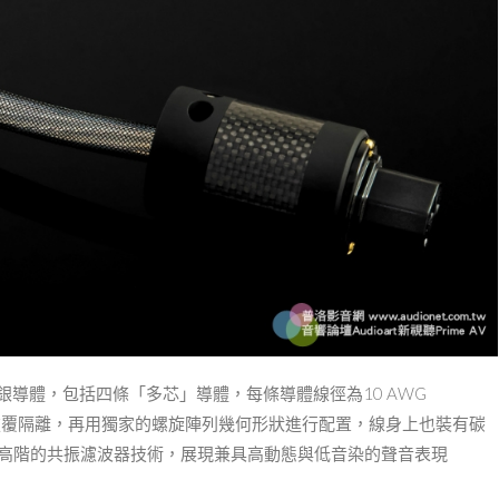
5N實⼼純銀導體，包括四條「多芯」導體，每條導體線徑為10 AWG
介質披覆隔離，再⽤獨家的螺旋陣列幾何形狀進⾏配置，線⾝上也裝有碳
最⾼階的共振濾波器技術，展現兼具⾼動態與低⾳染的聲⾳表現