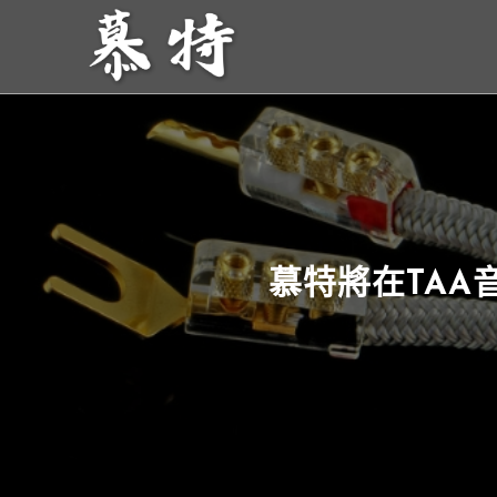
慕特將在TAA⾳